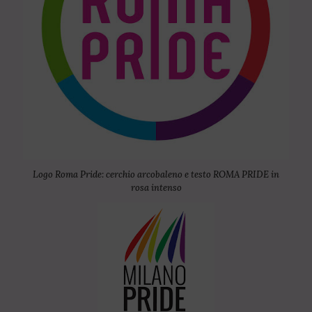
Logo Roma Pride: cerchio arcobaleno e testo ROMA PRIDE in
rosa intenso