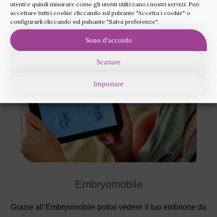
utenti e quindi misurare come gli utenti utilizzano i nostri servizi. Può
processo, dalle incubatrici alla gravidanza.
accettare tutti i cookie cliccando sul pulsante "Accetta i cookie" o
configurarli cliccando sul pulsante "Salva preferenze".
Sono d'accordo
Scartare
Impostare
Embryomobile
Grazie all’Embryomobile potrai vedere il tuo embrione da