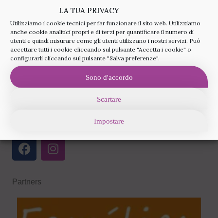
LA TUA PRIVACY
Utilizziamo i cookie tecnici per far funzionare il sito web. Utilizziamo
anche cookie analitici propri e di terzi per quantificare il numero di
utenti e quindi misurare come gli utenti utilizzano i nostri servizi. Può
accettare tutti i cookie cliccando sul pulsante "Accetta i cookie" o
configurarli cliccando sul pulsante "Salva preferenze".
Sono d'accordo
Scartare
Seguici sui social media
Impostare
Partners