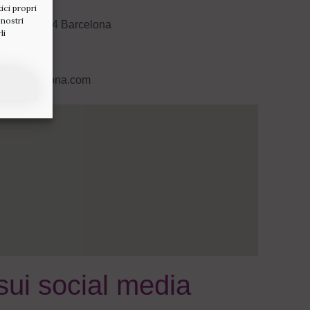
ici propri
 nostri
2-664 08034 Barcelona
li
6
ilitybarcelona.com
sui social media