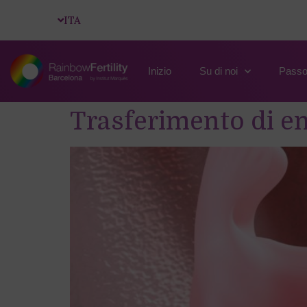
ITA
Inizio
Su di noi
Passo
Trasferimento di em