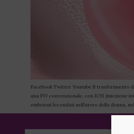
Facebook Twitter Youtube Il trasferimento degl
una FIV convenzionale, con ICSI (iniezione i
embrioni fecondati nell’utero della donna, ne