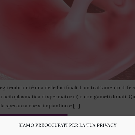
i embrioni è una delle fasi finali di un trattamento di fecon
ntracitoplasmatica di spermatozoi) o con gameti donati. Qu
lla speranza che si impiantino e […]
Visitatec
SIAMO PREOCCUPATI PER LA TUA PRIVACY