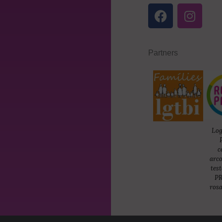
Partners
Lo
c
arco
tes
PR
rosa