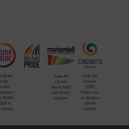
go Roma
Logo del
Logo del
Pride:
Cassero
Circolo
erchio
LGBT
Mario Mieli
baleno e
Center con
con strisce
to ROMA
un design a
colorate.
IDE in
spirale
 intenso
colorato.