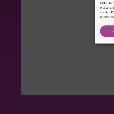
Utilizziam
e di terzi
servizi. P
cliccando
S