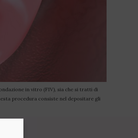
dazione in vitro (FIV), sia che si tratti di
esta procedura consiste nel depositare gli
i