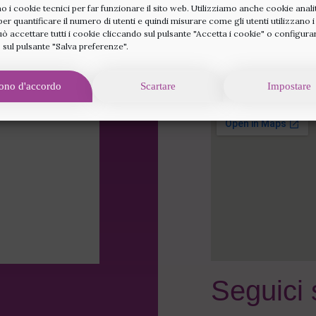
o i cookie tecnici per far funzionare il sito web. Utilizziamo anche cookie analit
 per quantificare il numero di utenti e quindi misurare come gli utenti utilizzano i
Av. Diagonal 66
uò accettare tutti i cookie cliccando sul pulsante "Accetta i cookie" o configurar
 sul pulsante "Salva preferenze".
+34 93 285 82 1
info@rainbowfert
ono d'accordo
Scartare
Impostare
Seguici 