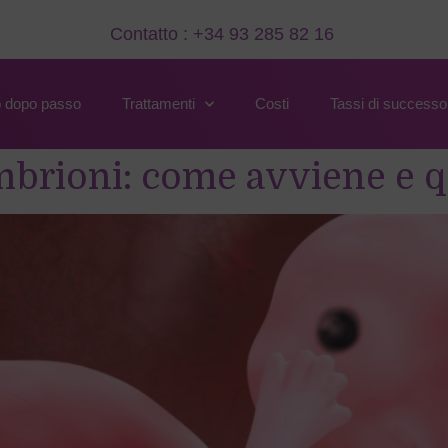
Contatto : +34 93 285 82 16
 dopo passo
Trattamenti
Costi
Tassi di successo
brioni: come avviene e q